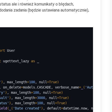
status ale i również komunikaty o błędach,
dodania zadania (będzie ustawiana automatycznie),
ort 
User
t 
ugettext_lazy 
as 
_
'
)
, max_length
=
100
, null
=True
)
, on_delete
=
models.CASCADE, verbose_name
=
_
(
'Autor'
)
, nul
ry'
)
, max_length
=
100
, null
=True
)
sult'
)
, max_length
=
3000
, null
=True
)
atus'
)
, max_length
=
100
, null
=True
)
ield
(
_
(
'Date created'
)
, default
=
datetime.now, null
=True
)