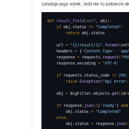
załaduje jego wynik. Jeśli nie to pobierze a
def 
result_field
(
self
, obj
)
:
    if 
obj.status 
== 
"Completed"
:
        return 
obj.status
    url 
= 
"{}/result/{}"
.
format
(
set
headers 
= 
{
'Content-Type'
: 
'app
    response 
= 
requests.
request
(
"PO
response.encoding 
= 
'UTF-8'
if 
requests.status_code 
!= 
200
:
        raise 
Exception
(
"Api error:
obj 
= 
BigFilter.objects.
get
(
id
=
if 
response.
json
()
[
'ready'
] 
and
obj.status 
= 
"Completed"
else:
obj.status 
= 
response.
json
(