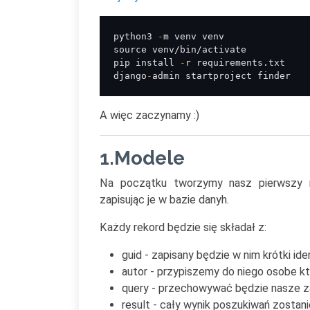
python3 
-
m venv venv
source venv/bin/
activate
pip install 
-
r requirements.txt
django
-
admin startproject finder
A więc zaczynamy :)
1.Modele
Na początku tworzymy nasz pierwszy 
zapisując je w bazie danyh.
Każdy rekord będzie się składał z:
guid - zapisany będzie w nim krótki id
autor - przypiszemy do niego osobe k
query - przechowywać będzie nasze za
result - cały wynik poszukiwań zostani