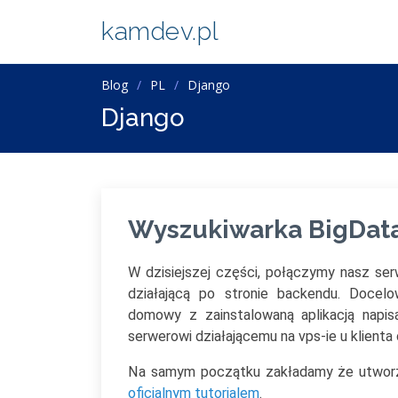
kamdev.pl
Blog
PL
Django
Django
Wyszukiwarka BigData 
W dzisiejszej części, połączymy nasz se
działającą po stronie backendu. Doce
domowy z zainstalowaną aplikacją napi
serwerowi działającemu na vps-ie u klient
Na samym początku zakładamy że utworzyl
oficjalnym tutorialem
.