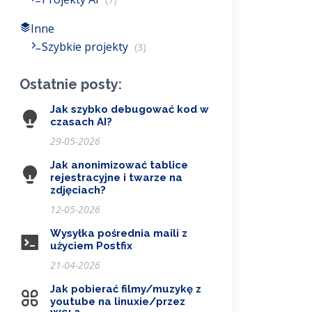
Inne
Szybkie projekty
(3)
Ostatnie posty:
Jak szybko debugować kod w
czasach AI?
29-05-2026
Jak anonimizować tablice
rejestracyjne i twarze na
zdjęciach?
12-05-2026
Wysyłka pośrednia maili z
l
=True
)
użyciem Postfix
21-04-2026
Jak pobierać filmy/muzykę z
youtube na linuxie/przez