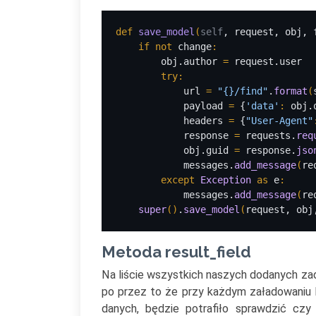
def 
save_model
(
self
, request, obj, 
    if not 
change
:
obj.author 
= 
request.user
try:
url 
= 
"{}/find"
.
format
(
payload 
= 
{
'data'
: 
obj.
            headers 
= 
{
"User-Agent"
            response 
= 
requests.
req
obj.guid 
= 
response.
jso
            messages.
add_message
(
re
except 
Exception 
as 
e
:
messages.
add_message
(
re
super
()
.
save_model
(
request, obj
Metoda result_field
Na liście wszystkich naszych dodanych zada
po przez to że przy każdym załadowaniu l
danych, będzie potrafiło sprawdzić czy 