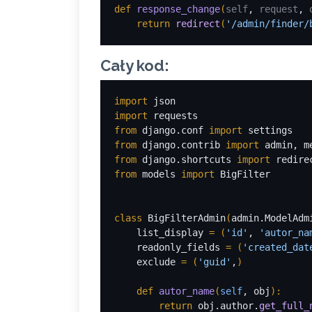
def 
response_change
(
self
, 
request
, 
    return 
redirect
(
'/admin/finder/
Cały kod:
import 
json
import 
requests
from 
django.conf 
import 
settings
from 
django.contrib 
import 
admin, m
from 
django.shortcuts 
import 
redire
from 
models 
import 
BigFilter
class 
BigFilterAdmin
(
admin.ModelAdm
list_display 
= 
(
'id'
, 
'autor_na
readonly_fields 
= 
(
'created_dat
exclude 
= 
(
'guid'
,
)
def 
autor_name
(
self
, obj
)
:
        return 
obj.author.
get_full_