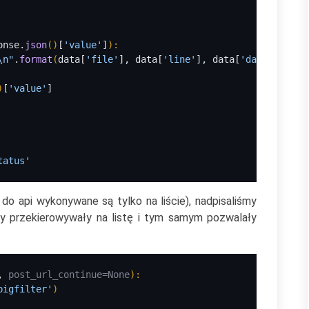
onse.
json
()
[
'value'
]
)
:
\n
"
.
format
(
data[
'file'
], data[
'line'
], data[
'data'
]
)
)
[
'value'
]
tatus'
do api wykonywane są tylko na liście), nadpisaliśmy
y przekierowywały na listę i tym samym pozwalały
, 
post_url_continue=None
)
:
bigfilter'
)