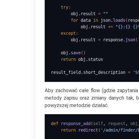
try:
obj.result 
= 
""
for 
data 
in 
json.
loads
(
resp
obj.result 
+= 
"{}:{} {}
except:
obj.result 
= 
response.
json
(
    obj.
save
()
return 
obj.status
result_field.short_description 
= 
'S
Aby zachować całe flow (gdzie zapytania 
metody zapisu oraz zmiany danych tak, b
powyższej metodzie działać.
def 
response_add
(
self
, 
request
, 
obj
    return 
redirect
(
'/admin/finder/