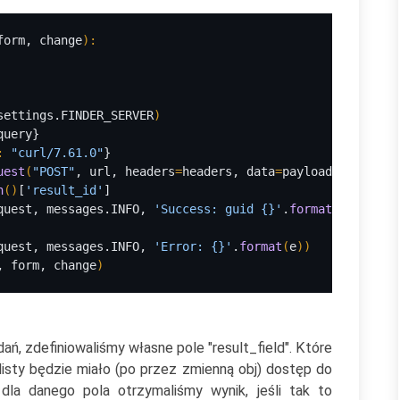
form, change
)
:
settings.FINDER_SERVER
)
query}
: 
"curl/7.61.0"
}
uest
(
"POST"
, url, headers
=
headers, data
=
payload
)
n
()
[
'result_id'
]
quest, messages.INFO, 
'Success: guid {}'
.
format
(
obj.guid
quest, messages.INFO, 
'Error: {}'
.
format
(
e
))
, form, change
)
ń, zdefiniowaliśmy własne pole "result_field". Które
isty będzie miało (po przez zmienną obj) dostęp do
dla danego pola otrzymaliśmy wynik, jeśli tak to