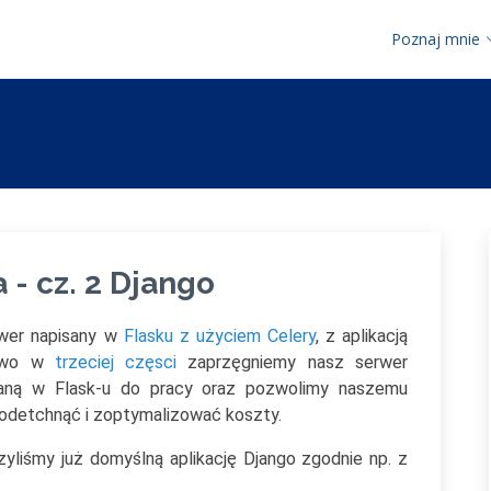
Poznaj mnie
- cz. 2 Django
rwer napisany w
Flasku z użyciem Celery
, z aplikacją
lowo w
trzeciej częsci
zaprzęgniemy nasz serwer
saną w Flask-u do pracy oraz pozwolimy naszemu
a odetchnąć i zoptymalizować koszty.
iśmy już domyślną aplikację Django zgodnie np. z