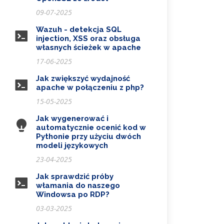
09-07-2025
Wazuh - detekcja SQL
injection, XSS oraz obsługa
własnych ścieżek w apache
17-06-2025
Jak zwiększyć wydajność
apache w połączeniu z php?
15-05-2025
Jak wygenerować i
automatycznie ocenić kod w
Pythonie przy użyciu dwóch
modeli językowych
23-04-2025
Jak sprawdzić próby
włamania do naszego
Windowsa po RDP?
03-03-2025