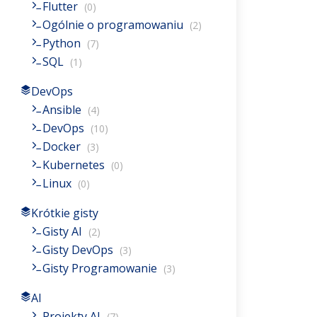
Flutter
(0)
Ogólnie o programowaniu
(2)
Python
(7)
SQL
(1)
DevOps
Ansible
(4)
DevOps
(10)
Docker
(3)
Kubernetes
(0)
Linux
(0)
Krótkie gisty
Gisty AI
(2)
Gisty DevOps
(3)
Gisty Programowanie
(3)
AI
Projekty AI
(7)