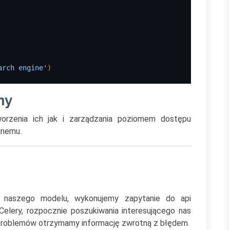
arch engine'
)
ny
worzenia ich jak i zarządzania poziomem dostępu
jnemu.
naszego modelu, wykonujemy zapytanie do api
elery, rozpocznie poszukiwania interesującego nas
 problemów otrzymamy informację zwrotną z błędem.