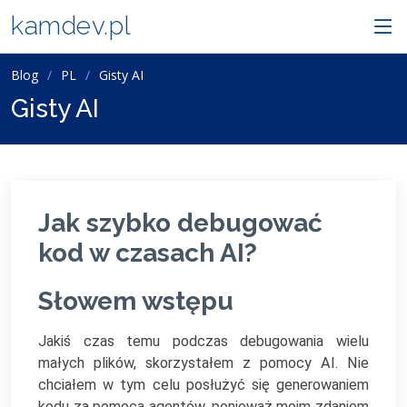
kamdev.pl
Blog
PL
Gisty AI
Gisty AI
Jak szybko debugować
kod w czasach AI?
Słowem wstępu
Jakiś czas temu podczas debugowania wielu
małych plików, skorzystałem z pomocy AI. Nie
chciałem w tym celu posłużyć się generowaniem
kodu za pomocą agentów, ponieważ moim zdaniem