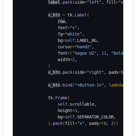
label
.
pack
(
side
=
"left"
, fill
=
"x"
, ex
x_btn
= 
tk.
Label
(
row
,
                text
=
"✕"
,
                fg
=
"white"
,
                bg
=
self
.LABEL_BG,
                cursor
=
"hand2"
,
                font
=
(
"Segoe UI"
, 
11
, 
"bold"
)
,
                width
=
2
,
)
x_btn
.
pack
(
side
=
"right"
, padx
=
5
)
x_btn
.
bind
(
"<Button-1>"
, 
lambda 
e, p
tk.
Frame
(
self
.scrollable,
                height
=
1
,
                bg
=
self
.SEPARATOR_COLOR,
)
.
pack
(
fill
=
"x"
, pady
=
(
0
, 
2
))