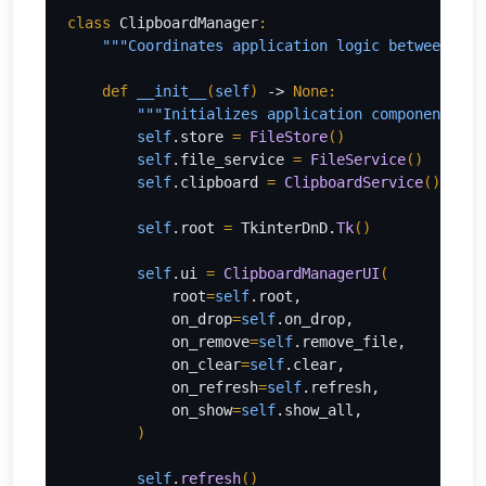
class 
ClipboardManager
:
"""Coordinates application logic between UI,
def 
__init__
(
self
) 
-> 
None:
"""Initializes application components an
        self
.store 
= 
FileStore
()
self
.file_service 
= 
FileService
()
self
.clipboard 
= 
ClipboardService
()
self
.root 
= 
TkinterDnD.
Tk
()
self
.ui 
= 
ClipboardManagerUI
(
root
=
self
.root,
            on_drop
=
self
.on_drop,
            on_remove
=
self
.remove_file,
            on_clear
=
self
.clear,
            on_refresh
=
self
.refresh,
            on_show
=
self
.show_all,
)
self
.
refresh
()