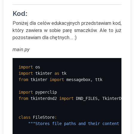
Kod:
Poniżej dla celów edukacyjnych przedstawiam kod,
który zawiera w sobie parę smaczków. Ale to już
pozostawiam dla chętnych.... :)
main.py
import 
os
import 
tkinter 
as 
tk
from 
tkinter 
import 
messagebox, ttk
import 
pyperclip
from 
tkinterdnd2 
import 
DND_FILES, TkinterDnD
class 
FileStore
:
"""Stores file paths and their content in ap