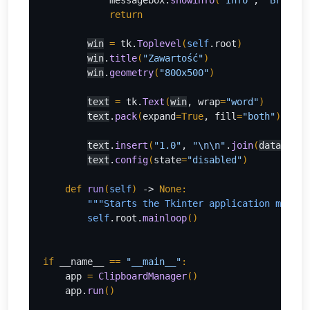
messagebox.
showinfo
(
"Info"
, 
"Brak pl
return
win
= 
tk.
Toplevel
(
self
.root
)
win
.
title
(
"Zawartość"
)
win
.
geometry
(
"800x500"
)
text
= 
tk.
Text
(
win
, wrap
=
"word"
)
text
.
pack
(
expand
=True
, fill
=
"both"
)
text
.
insert
(
"1.0"
, 
"
\n\n
"
.
join
(
data
))
text
.
config
(
state
=
"disabled"
)
def 
run
(
self
) 
-> 
None:
"""Starts the Tkinter application main l
        self
.root.
mainloop
()
if 
__name__ 
== 
"__main__"
:
app 
= 
ClipboardManager
()
app.
run
()