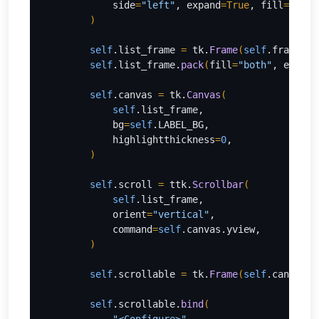
side
=
"left"
, expand
=True
, fill
=
"x"
, 
)
self
.list_frame 
= 
tk.
Frame
(
self
.frame_ma
self
.list_frame.
pack
(
fill
=
"both"
, expand
self
.canvas 
= 
tk.
Canvas
(
self
.list_frame,
            bg
=
self
.LABEL_BG,
            highlightthickness
=
0
,
)
self
.scroll 
= 
ttk.
Scrollbar
(
self
.list_frame,
            orient
=
"vertical"
,
            command
=
self
.canvas.yview,
)
self
.scrollable 
= 
tk.
Frame
(
self
.canvas, 
self
.scrollable.
bind
(