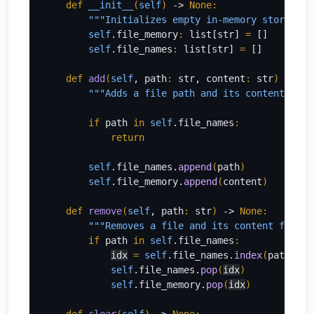
def 
__init__
(
self
) 
-> 
None:
"""Initializes empty in-memory storage f
        self
.file_memory
: 
list[str] 
= 
[]
self
.file_names
: 
list[str] 
= 
[]
def 
add
(
self
, path
: 
str, content
: 
str
) 
-> 
No
"""Adds a file path and its content to m
if 
path 
in 
self
.file_names
:
            return
self
.file_names.
append
(
path
)
self
.file_memory.
append
(
content
)
def 
remove
(
self
, path
: 
str
) 
-> 
None:
"""Removes a file and its content from m
if 
path 
in 
self
.file_names
:
idx
= 
self
.file_names.
index
(
path
)
self
.file_names.
pop
(
idx
)
self
.file_memory.
pop
(
idx
)