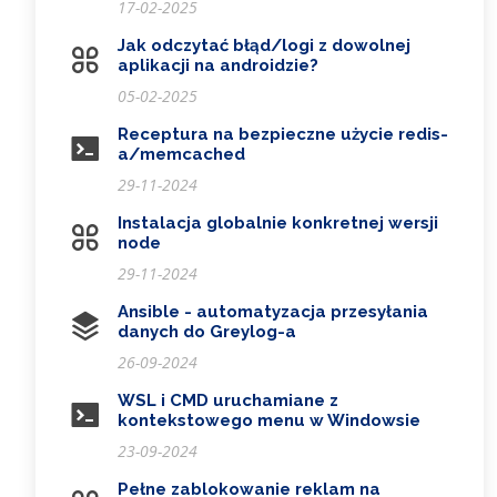
17-02-2025
Jak odczytać błąd/logi z dowolnej
aplikacji na androidzie?
05-02-2025
Receptura na bezpieczne użycie redis-
a/memcached
29-11-2024
Instalacja globalnie konkretnej wersji
node
29-11-2024
Ansible - automatyzacja przesyłania
danych do Greylog-a
26-09-2024
WSL i CMD uruchamiane z
kontekstowego menu w Windowsie
23-09-2024
Pełne zablokowanie reklam na