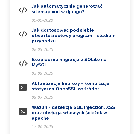
Jak automatycznie generować
sitemap.xml w django?
09-09-2025
Jak dostosować pod siebie
otwartoźródłowy program - studium
przypadku
08-09-2025
Bezpieczna migracja z SQLite na
MySQL
03-09-2025
Aktualizacja haproxy - kompilacja
statyczna OpenSSL ze źródeł
09-07-2025
Wazuh - detekcja SQL injection, XSS
oraz obsługa własnych ścieżek w
apache
17-06-2025