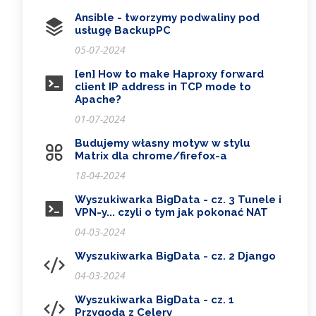
Ansible - tworzymy podwaliny pod
usługę BackupPC
05-07-2024
[en] How to make Haproxy forward
client IP address in TCP mode to
Apache?
01-07-2024
Budujemy własny motyw w stylu
Matrix dla chrome/firefox-a
18-04-2024
Wyszukiwarka BigData - cz. 3 Tunele i
VPN-y... czyli o tym jak pokonać NAT
04-03-2024
Wyszukiwarka BigData - cz. 2 Django
04-03-2024
Wyszukiwarka BigData - cz. 1
Przygoda z Celery