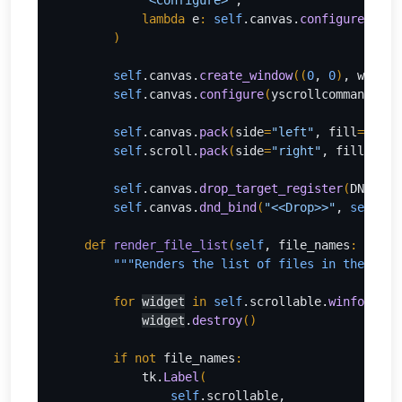
"<Configure>"
,
lambda 
e
: 
self
.canvas.
configure
(
scro
)
self
.canvas.
create_window
((
0
, 
0
)
, window
self
.canvas.
configure
(
yscrollcommand
=
sel
self
.canvas.
pack
(
side
=
"left"
, fill
=
"both
self
.scroll.
pack
(
side
=
"right"
, fill
=
"y"
)
self
.canvas.
drop_target_register
(
DND_FIL
self
.canvas.
dnd_bind
(
"<<Drop>>"
, 
self
.on
def 
render_file_list
(
self
, file_names
: 
list[
"""Renders the list of files in the scro
for 
widget
in 
self
.scrollable.
winfo_chil
widget
.
destroy
()
if not 
file_names
:
tk.
Label
(
self
.scrollable,