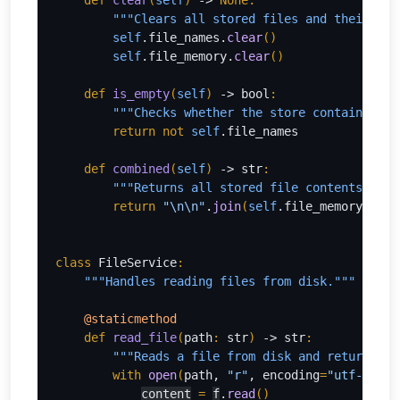
def 
clear
(
self
) 
-> 
None:
"""Clears all stored files and their con
        self
.file_names.
clear
()
self
.file_memory.
clear
()
def 
is_empty
(
self
) 
-> bool
:
"""Checks whether the store contains any
return not 
self
.file_names
def 
combined
(
self
) 
-> str
:
"""Returns all stored file contents as a
return 
"
\n\n
"
.
join
(
self
.file_memory
)
class 
FileService
:
"""Handles reading files from disk."""
@staticmethod
def 
read_file
(
path
: 
str
) 
-> str
:
"""Reads a file from disk and returns it
with 
open
(
path, 
"r"
, encoding
=
"utf-8"
, e
content
= 
f
.
read
()