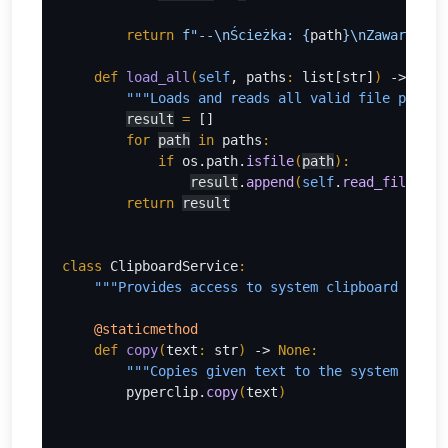
return 
f"--
\n
Ścieżka: 
{
path
}\n
Zawartość:
def 
load_all
(
self
, paths
: 
list[str]
) 
-> list
"""Loads and reads all valid file paths 
result
= 
[]
for 
path
in 
paths
:
            if 
os.path.
isfile
(
path
)
:
result
.
append
(
self
.
read_file
(
pat
return 
result
class 
ClipboardService
:
"""Provides access to system clipboard opera
@staticmethod
def 
copy
(
text
: 
str
) 
-> 
None:
"""Copies given text to the system clipb
pyperclip.
copy
(
text
)