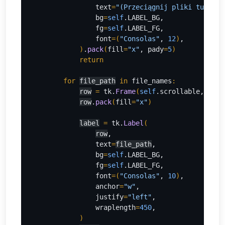
                text
=
"(Przeciągnij pliki tutaj..
                bg
=
self
.LABEL_BG,
                fg
=
self
.LABEL_FG,
                font
=
(
"Consolas"
, 
12
)
,
)
.
pack
(
fill
=
"x"
, pady
=
5
)
return
        for 
file_path
in 
file_names
:
row
= 
tk.
Frame
(
self
.scrollable, bg
=
s
row
.
pack
(
fill
=
"x"
)
label
= 
tk.
Label
(
row
,
                text
=
file_path
,
                bg
=
self
.LABEL_BG,
                fg
=
self
.LABEL_FG,
                font
=
(
"Consolas"
, 
10
)
,
                anchor
=
"w"
,
                justify
=
"left"
,
                wraplength
=
450
,
)