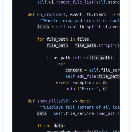
self
.ui.
render_file_list
(
self
.store.file
def 
on_drop
(
self
, event
: 
tk.Event
) 
-> 
None:
"""Handles drag-and-drop file input into
files
= 
self
.root.tk.
splitlist
(
event.dat
for 
file_path
in 
files
:
file_path
= 
file_path
.
strip
(
"{}"
)
if 
os.path.
isfile
(
file_path
)
:
                try:
content
= 
self
.file_service.
self
.
add_file
(
file_path
, 
con
except 
Exception 
as 
e
:
print
(
"Error:"
, 
e
)
def 
show_all
(
self
) 
-> 
None:
"""Displays full content of all loaded f
data
= 
self
.file_service.
load_all
(
self
.s
if not 
data
: