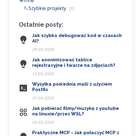
Inne
Szybkie projekty
(3)
Ostatnie posty:
Jak szybko debugować kod w czasach
AI?
29-05-2026
Jak anonimizować tablice
rejestracyjne i twarze na zdjęciach?
12-05-2026
Wysyłka pośrednia maili z użyciem
Postfix
21-04-2026
Jak pobierać filmy/muzykę z youtube
na linuxie/przez WSL?
26-02-2026
Praktyczne MCP - Jak połaczyć MCP z