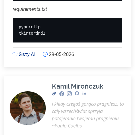
requirements.txt
pyperclip
tkinterdnd2
Gisty AI
29-05-2026
Kamil Mirończuk
I kiedy czegoś gorąco pragniesz, to
cały wszechświat sprzyja
potajemnie twojemu pragnieniu
~Paulo Coelho