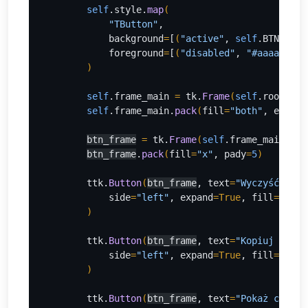
self
.style.
map
(
"TButton"
,
            background
=
[
(
"active"
, 
self
.BTN_HOVE
            foreground
=
[
(
"disabled"
, 
"#aaaaaa"
)
]
)
self
.frame_main 
= 
tk.
Frame
(
self
.root, bg
self
.frame_main.
pack
(
fill
=
"both"
, expand
btn_frame
= 
tk.
Frame
(
self
.frame_main, bg
btn_frame
.
pack
(
fill
=
"x"
, pady
=
5
)
ttk.
Button
(
btn_frame
, text
=
"Wyczyść list
side
=
"left"
, expand
=True
, fill
=
"x"
, 
)
ttk.
Button
(
btn_frame
, text
=
"Kopiuj do sc
side
=
"left"
, expand
=True
, fill
=
"x"
, 
)
ttk.
Button
(
btn_frame
, text
=
"Pokaż cały k