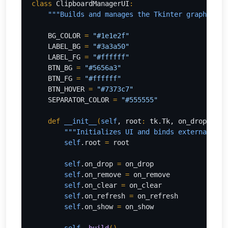
class 
ClipboardManagerUI
:
"""Builds and manages the Tkinter graphical 
BG_COLOR 
= 
"#1e1e2f"
LABEL_BG 
= 
"#3a3a50"
LABEL_FG 
= 
"#ffffff"
BTN_BG 
= 
"#5656a3"
BTN_FG 
= 
"#ffffff"
BTN_HOVER 
= 
"#7373c7"
SEPARATOR_COLOR 
= 
"#555555"
def 
__init__
(
self
, root
: 
tk.Tk, on_drop, on_
"""Initializes UI and binds external eve
        self
.root 
= 
root
self
.on_drop 
= 
on_drop
self
.on_remove 
= 
on_remove
self
.on_clear 
= 
on_clear
self
.on_refresh 
= 
on_refresh
self
.on_show 
= 
on_show