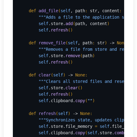
def 
add_file
(
self
, path
: 
str, content
: 
str
) 
"""Adds a file to the application store.
        self
.store.
add
(
path, content
)
self
.
refresh
()
def 
remove_file
(
self
, path
: 
str
) 
-> 
None:
"""Removes a file from store and refresh
        self
.store.
remove
(
path
)
self
.
refresh
()
def 
clear
(
self
) 
-> 
None:
"""Clears all stored files and resets cl
        self
.store.
clear
()
self
.
refresh
()
self
.clipboard.
copy
(
""
)
def 
refresh
(
self
) 
-> 
None:
"""Synchronizes state, updates clipboard
        self
.store.file_memory 
= 
self
.file_servi
self
.clipboard.
copy
(
self
.store.
combined
(