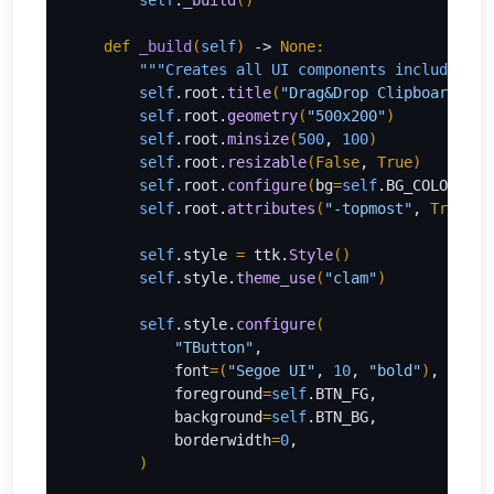
self
.
_build
()
def 
_build
(
self
) 
-> 
None:
"""Creates all UI components including b
        self
.root.
title
(
"Drag&Drop Clipboard Man
self
.root.
geometry
(
"500x200"
)
self
.root.
minsize
(
500
, 
100
)
self
.root.
resizable
(
False
, 
True
)
self
.root.
configure
(
bg
=
self
.BG_COLOR
)
self
.root.
attributes
(
"-topmost"
, 
True
)
self
.style 
= 
ttk.
Style
()
self
.style.
theme_use
(
"clam"
)
self
.style.
configure
(
"TButton"
,
            font
=
(
"Segoe UI"
, 
10
, 
"bold"
)
,
            foreground
=
self
.BTN_FG,
            background
=
self
.BTN_BG,
            borderwidth
=
0
,
)