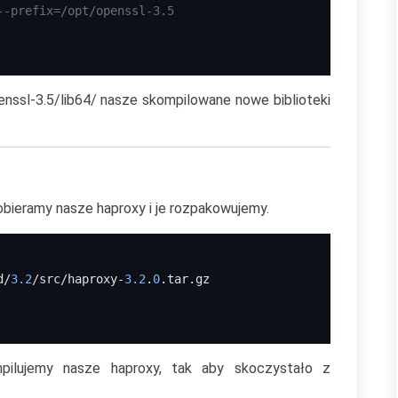
--prefix=/opt/openssl-3.5
ssl-3.5/lib64/ nasze skompilowane nowe biblioteki
obieramy nasze haproxy i je rozpakowujemy.
d/
3.2
/src/haproxy-
3.2
.
0
.tar.gz
mpilujemy nasze haproxy, tak aby skoczystało z