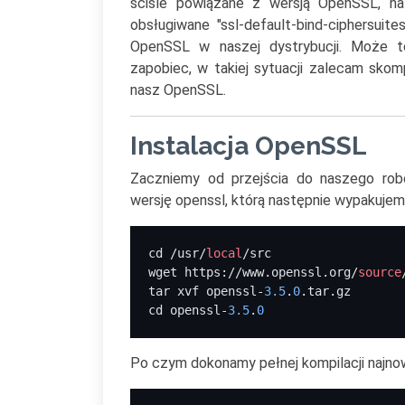
ściśle powiązane z wersją OpenSSL, n
obsługiwane "ssl-default-bind-ciphersuit
OpenSSL w naszej dystrybucji. Może 
zapobiec, w takiej sytuacji zalecam skom
nasz OpenSSL.
Instalacja OpenSSL
Zaczniemy od przejścia do naszego rob
wersję openssl, którą następnie wypakujem
cd /usr/
local
/src
wget https://www.openssl.org/
source
tar xvf openssl-
3.5
.
0
.tar.gz
cd openssl-
3.5
.
0
Po czym dokonamy pełnej kompilacji najnows