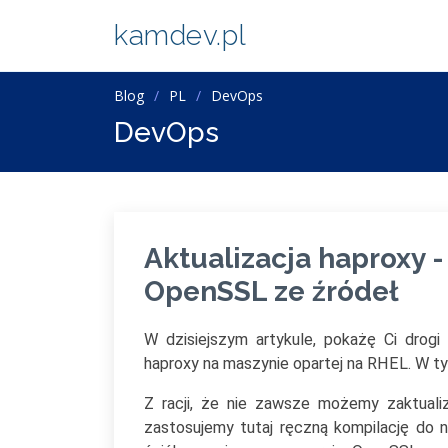
kamdev.pl
Blog
PL
DevOps
DevOps
Aktualizacja haproxy -
OpenSSL ze źródeł
W dzisiejszym artykule, pokażę Ci drogi
haproxy na maszynie opartej na RHEL. W 
Z racji, że nie zawsze możemy zaktua
zastosujemy tutaj ręczną kompilację do n