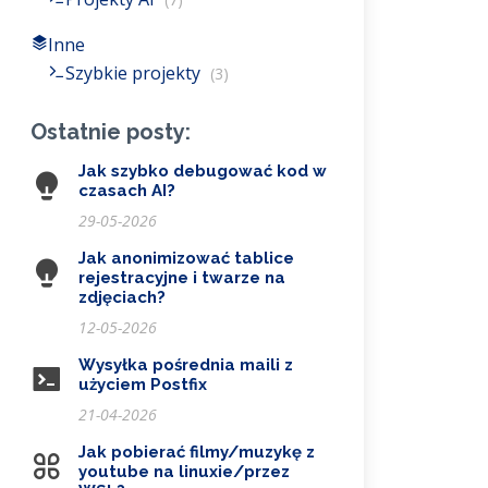
Inne
Szybkie projekty
(3)
Ostatnie posty:
Jak szybko debugować kod w
czasach AI?
29-05-2026
Jak anonimizować tablice
rejestracyjne i twarze na
zdjęciach?
12-05-2026
Wysyłka pośrednia maili z
użyciem Postfix
21-04-2026
Jak pobierać filmy/muzykę z
youtube na linuxie/przez