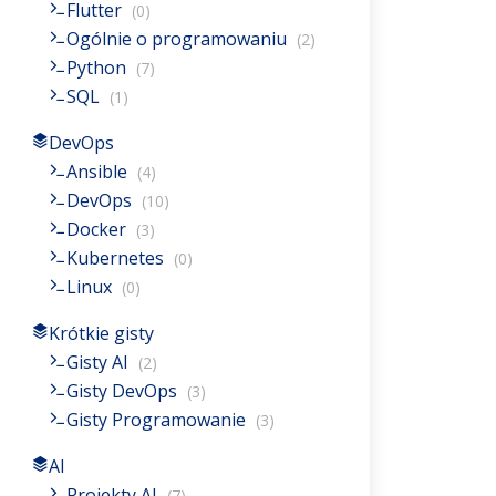
Flutter
(0)
Ogólnie o programowaniu
(2)
Python
(7)
SQL
(1)
DevOps
Ansible
(4)
DevOps
(10)
Docker
(3)
Kubernetes
(0)
Linux
(0)
Krótkie gisty
Gisty AI
(2)
Gisty DevOps
(3)
Gisty Programowanie
(3)
AI
Projekty AI
(7)