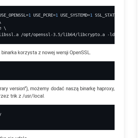
USE_OPENSSL=
1 
USE_PCRE=
1 
USE_SYSTEMD=
1 
SSL_STATIC=
1 
\
\
e \
libssl.a /opt/openssl-3.5/lib64/libcrypto.a -ldl"
binarka korzysta z nowej wersji OpenSSL.
ibrary version"), możemy dodać naszą binarkę haproxy,
ez trik z /usr/local.
y