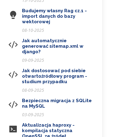
13-10-2025
Budujemy własny Rag cz.1 -
import danych do bazy
wektorowej
08-10-2025
Jak automatycznie
generować sitemap.xml w
django?
09-09-2025
Jak dostosować pod siebie
otwartoźródłowy program -
studium przypadku
08-09-2025
Bezpieczna migracja z SQLite
na MySQL
03-09-2025
Aktualizacja haproxy -
kompilacja statyczna
OpenSSL ze źródeł