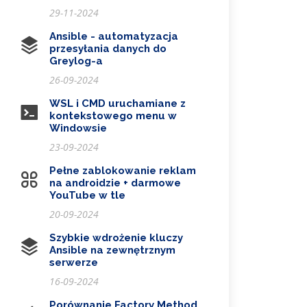
29-11-2024
Ansible - automatyzacja
przesyłania danych do
Greylog-a
26-09-2024
WSL i CMD uruchamiane z
kontekstowego menu w
Windowsie
23-09-2024
Pełne zablokowanie reklam
na androidzie + darmowe
YouTube w tle
20-09-2024
Szybkie wdrożenie kluczy
Ansible na zewnętrznym
serwerze
16-09-2024
Porównanie Factory Method