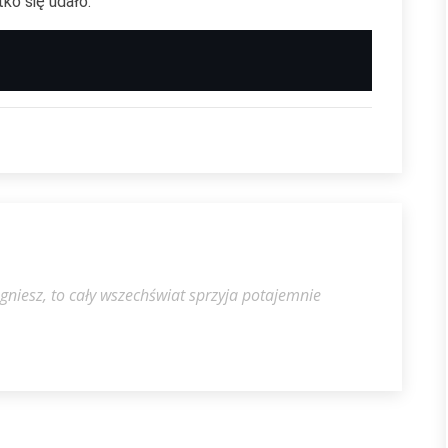
ko się udało.
agniesz, to cały wszechświat sprzyja potajemnie