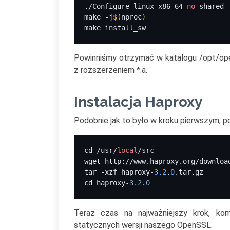
./Configure linux-x86_64 
no
-shared 
make -j
$(
nproc
)
make install_sw
Powinniśmy otrzymać w katalogu /opt/open
z rozszerzeniem *.a.
Instalacja Haproxy
Podobnie jak to było w kroku pierwszym, p
cd /usr/
local
/src
wget http://www.haproxy.org/downloa
tar -xzf haproxy-
3.2
.
0
.tar.gz
cd haproxy-
3.2
.
0
Teraz czas na najważniejszy krok, ko
statycznych wersji naszego OpenSSL.