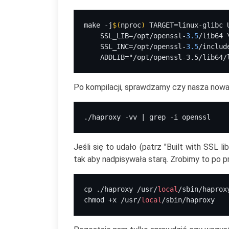
make -j
$(
nproc
) 
TARGET=linux-glibc 
    SSL_LIB=/opt/openssl-
3.5
/lib64 
    SSL_INC=/opt/openssl-
3.5
/includ
    ADDLIB="/opt/openssl-3.5/lib64/
Po kompilacji, sprawdzamy czy nasza nowa 
./haproxy -vv | grep -i openssl
Jeśli się to udało (patrz "Built with SSL l
tak aby nadpisywała starą. Zrobimy to po prz
cp ./haproxy /usr/
local
/sbin/haprox
chmod +x /usr/
local
/sbin/haproxy