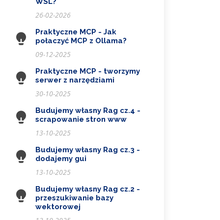
WSL?
26-02-2026
Praktyczne MCP - Jak
połaczyć MCP z Ollama?
09-12-2025
Praktyczne MCP - tworzymy
serwer z narzędziami
30-10-2025
Budujemy własny Rag cz.4 -
scrapowanie stron www
13-10-2025
Budujemy własny Rag cz.3 -
dodajemy gui
13-10-2025
Budujemy własny Rag cz.2 -
przeszukiwanie bazy
wektorowej