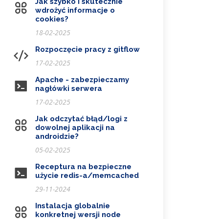
Jak szybko i skutecznie
wdrożyć informacje o
cookies?
18-02-2025
Rozpoczęcie pracy z gitflow
17-02-2025
Apache - zabezpieczamy
nagłówki serwera
17-02-2025
Jak odczytać błąd/logi z
dowolnej aplikacji na
androidzie?
05-02-2025
Receptura na bezpieczne
użycie redis-a/memcached
29-11-2024
Instalacja globalnie
konkretnej wersji node