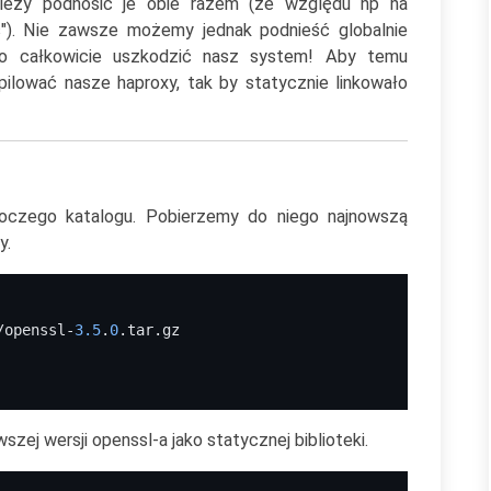
ależy podnosić je obie razem (ze względu np na
es"). Nie zawsze możemy jednak podnieść globalnie
to całkowicie uszkodzić nasz system! Aby temu
pilować nasze haproxy, tak by statycznie linkowało
oczego katalogu. Pobierzemy do niego najnowszą
y.
/openssl-
3.5
.
0
.tar.gz
zej wersji openssl-a jako statycznej biblioteki.