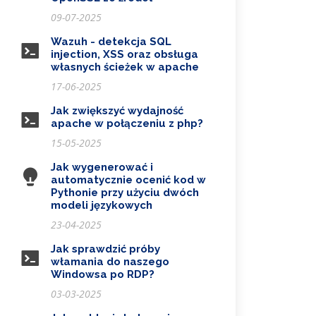
09-07-2025
Wazuh - detekcja SQL
injection, XSS oraz obsługa
własnych ścieżek w apache
17-06-2025
Jak zwiększyć wydajność
apache w połączeniu z php?
15-05-2025
Jak wygenerować i
automatycznie ocenić kod w
Pythonie przy użyciu dwóch
modeli językowych
23-04-2025
Jak sprawdzić próby
włamania do naszego
Windowsa po RDP?
03-03-2025