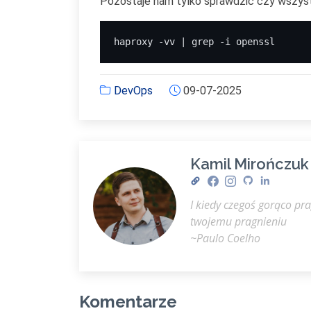
Pozostaje nam tylko sprawdzić czy wszyst
haproxy -vv | grep -i openssl
DevOps
09-07-2025
Kamil Mirończuk
I kiedy czegoś gorąco pr
twojemu pragnieniu
~Paulo Coelho
Komentarze